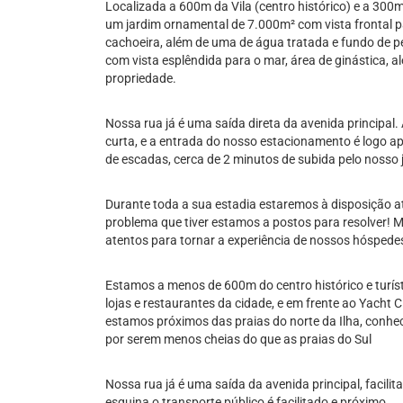
Localizada a 600m da Vila (centro histórico) e a 30
um jardim ornamental de 7.000m² com vista frontal p
cachoeira, além de uma de água tratada e fundo de p
com vista esplêndida para o mar, área de ginástica, 
propriedade.
Nossa rua já é uma saída direta da avenida principal.
curta, e a entrada do nosso estacionamento é logo ap
de escadas, cerca de 2 minutos de subida pelo nosso
Durante toda a sua estadia estaremos à disposição a
problema que tiver estamos a postos para resolver!
atentos para tornar a experiência de nossos hóspedes
Estamos a menos de 600m do centro histórico e turíst
lojas e restaurantes da cidade, e em frente ao Yacht C
estamos próximos das praias do norte da Ilha, conhec
por serem menos cheias do que as praias do Sul
Nossa rua já é uma saída da avenida principal, facil
esquina o transporte público é facilitado e próximo