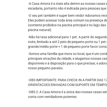
-A Casa Amora é a mais alta dentre as nossas casas e
escadaria, portanto não é indicada para pessoas que
-O seu pet também é super bem vindo! Adoramos receb
Eles podem acessar toda área comum na presença de s
(somente proibidos na piscina principal e no lago das n
piscina natural).
-Não há taxa adicional para 1 pet. A partir do segun
noite, limitado a até 2 pets de pequeno porte ou 1 pet
grande/médio porte + 1 de pequeno porte favor consul
-Somos uma família que mora no local, que é um cond
principais atrações da cidade, e alugamos nossas c
disponíveis e à disposição para o que precisar, e ad
nosso pequeno paraíso.
-OBS IMPORTANTE: PARA CHECK IN A PARTIR DAS 17
ORIENTACOES ENVIADAS COM SUPORTE EM TEMPO
-OBS 2: A Casa Amora é a única das nossas casas se
conta com ventiladores potentes.