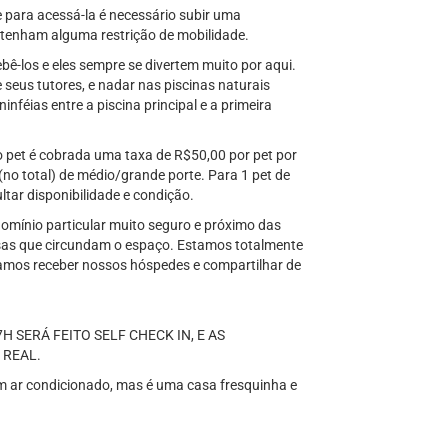
 para acessá-la é necessário subir uma
 tenham alguma restrição de mobilidade.
ê-los e eles sempre se divertem muito por aqui.
eus tutores, e nadar nas piscinas naturais
inféias entre a piscina principal e a primeira
do pet é cobrada uma taxa de R$50,00 por pet por
 (no total) de médio/grande porte. Para 1 pet de
tar disponibilidade e condição.
omínio particular muito seguro e próximo das
asas que circundam o espaço. Estamos totalmente
oramos receber nossos hóspedes e compartilhar de
H SERÁ FEITO SELF CHECK IN, E AS
 REAL.
m ar condicionado, mas é uma casa fresquinha e