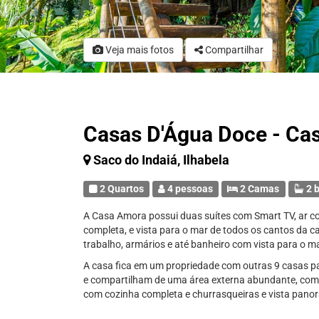
Veja mais fotos
Compartilhar
Casas D'Água Doce - Ca
Saco do Indaiá, Ilhabela
2 Quartos
4 pessoas
2 Camas
2 b
A Casa Amora possui duas suítes com Smart TV, ar 
completa, e vista para o mar de todos os cantos da 
trabalho, armários e até banheiro com vista para o m
A casa fica em um propriedade com outras 9 casas 
e compartilham de uma área externa abundante, com 
com cozinha completa e churrasqueiras e vista pano