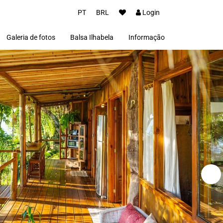
PT
BRL
Login
Galeria de fotos
Balsa Ilhabela
Informação
Sobre nós
Termos de uso
Políticas de Privacidade