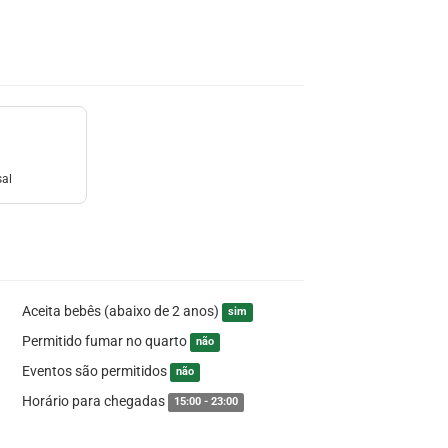
sal
Aceita bebês (abaixo de 2 anos)
sim
Permitido fumar no quarto
não
Eventos são permitidos
não
Horário para chegadas
15:00 - 23:00