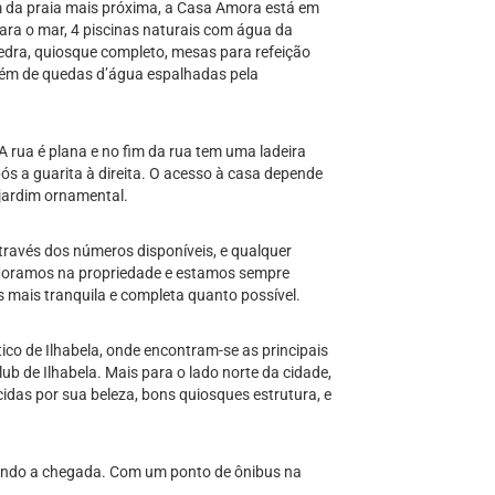
0m da praia mais próxima, a Casa Amora está em
ara o mar, 4 piscinas naturais com água da
edra, quiosque completo, mesas para refeição
além de quedas d’água espalhadas pela
 A rua é plana e no fim da rua tem uma ladeira
ós a guarita à direita. O acesso à casa depende
 jardim ornamental.
través dos números disponíveis, e qualquer
 Moramos na propriedade e estamos sempre
 mais tranquila e completa quanto possível.
ico de Ilhabela, onde encontram-se as principais
lub de Ilhabela. Mais para o lado norte da cidade,
idas por sua beleza, bons quiosques estrutura, e
itando a chegada. Com um ponto de ônibus na