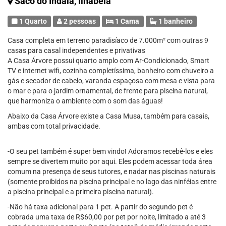
Saco do Indaiá, Ilhabela
1 Quarto
2 pessoas
1 Cama
1 banheiro
Casa completa em terreno paradisíaco de 7.000m² com outras 9
casas para casal independentes e privativas
A Casa Árvore possui quarto amplo com Ar-Condicionado, Smart
TV e internet wifi, cozinha completíssima, banheiro com chuveiro a
gás e secador de cabelo, varanda espaçosa com mesa e vista para
o mar e para o jardim ornamental, de frente para piscina natural,
que harmoniza o ambiente com o som das águas!
Abaixo da Casa Árvore existe a Casa Musa, também para casais,
ambas com total privacidade.
-O seu pet também é super bem vindo! Adoramos recebê-los e eles
sempre se divertem muito por aqui. Eles podem acessar toda área
comum na presença de seus tutores, e nadar nas piscinas naturais
(somente proibidos na piscina principal e no lago das ninféias entre
a piscina principal e a primeira piscina natural).
-Não há taxa adicional para 1 pet. A partir do segundo pet é
cobrada uma taxa de R$60,00 por pet por noite, limitado a até 3