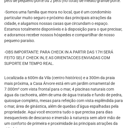
pets de pequeno porte ou 2 pets (no total) de médio/grande porte.
-Somos uma família que mora no local, que é um condomínio
particular muito seguro e próximo das principais atrações da
cidade, e alugamos nossas casas que circundam o espaço.
Estamos totalmente disponíveis e à disposição para o que precisar,
e adoramos receber nossos hóspedes e compartilhar de nosso
pequeno paraíso.
-OBS IMPORTANTE: PARA CHECK IN A PARTIR DAS 17H SERÁ
FEITO SELF CHECK IN, E AS ORIENTACOES ENVIADAS COM
SUPORTE EM TEMPO REAL.
Localizada a 600m da Vila (centro histórico) e a 300m da praia
mais próxima, a Casa Árvore está em um jardim ornamental de
7.000m² com vista frontal para o mar, 4 piscinas naturais com
água da cachoeira, além de uma de água tratada e fundo de pedra,
quiosque completo, mesas para refeição com vista esplêndida para
o mar, área de ginástica, além de quedas d’água espalhadas pela
propriedade. Aqui você encontra tudo o que precisa para dias
inesquecíveis de descanso e imersão à natureza sem abrir mão de
um conforto de primeira e proximidade às principais atrações da